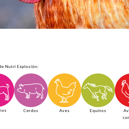
de Nutri Explosión:
nos
Aves
Av
Cerdos
Equinos
co