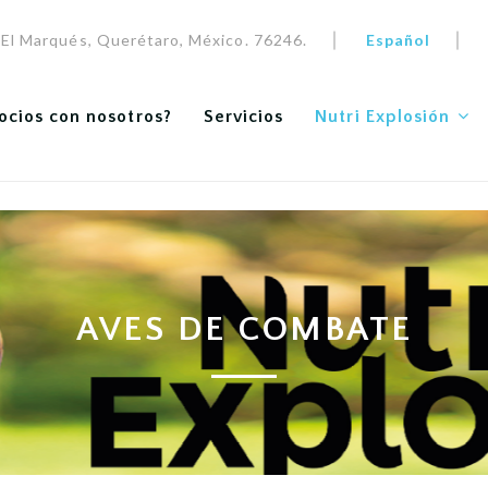
a, El Marqués, Querétaro, México. 76246.
Español
ocios con nosotros?
Servicios
Nutri Explosión
AVES DE COMBATE